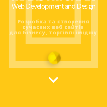
Web Development and Design
Розробка та створення
сучасних веб сайтів
для бізнесу, торгівлі іміджу