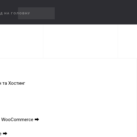
Д НА ГОЛОВНУ
СТРУКЦІ
н та Хостинг
ми WooCommerce ⮕
e ⮕