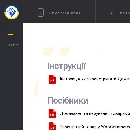
ПРОКРУТИ ВНИЗ
НАЗА
МЕНЮ
//
ІН
Інструкції
Інструкція як зареєструвати Доме
Посібники
Додавання та керування товара
Варіативний товар у WooCommerc