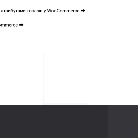
ІБНИК
та атрибутами товарів у WooCommerce ⮕
Commerce ⮕