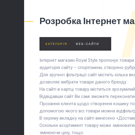
Розробка Інтернет ма
КАТЕГОРІЯ :
ВЕБ-САЙТИ
Інтернет магазин Royal Style пропонує товари
аудиторія сайту – спортсмени, створено рубри
Для зручної фільтрації сайт містить кілька в
дозволяє вибрати товари даного бренду.
На сайті в картці товару міститься зрозуміли
Відвідавши сайт Ви самі зможете переконатис
Прохання клієнта щодо створення кошику това
допомогою якого всі товари можна відфільтру
В окрему вкладку на сайті винесено «Доставк
Оскільки асортимент товару може змінювати
змінюючи ціну, тощо.