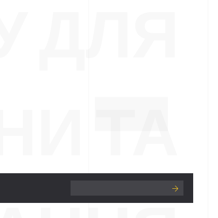
У ДЛЯ
НИ ТА