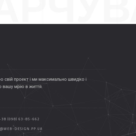
АРЧУВ
YAL S
о свій проект і ми максимально швидко і
 вашу мрію в життя.
+38 (098) 63-85-662
O@WEB-DESIGN.PP.UA