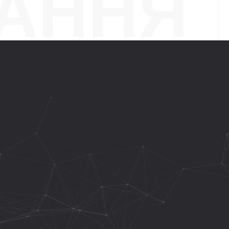
АННЯ
TYLE”