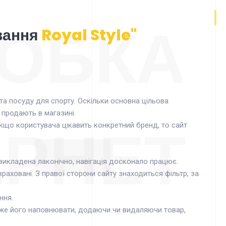
ОБКА
ування
Royal Style"
в та посуду для спорту. Оскільки основна цільова
 продають в магазині.
ЕРНЕТ
. Якщо користувача цікавить конкретний бренд, то сайт
викладена лаконічно, навігація досконало працює.
аховані. З правої сторони сайту знаходиться фільтр, за
ння.
оже його наповнювати, додаючи чи видаляючи товар,